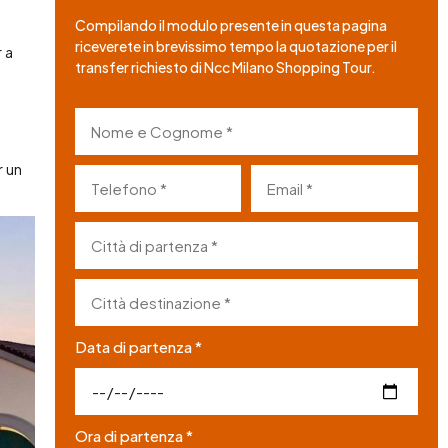
Compilando il modulo presente in questa pagina
riceverete in brevissimo tempo la quotazione per il
 a
transfer richiesto di Ncc Milano Shopping Tour.
r un
Data di partenza *
Ora di partenza *