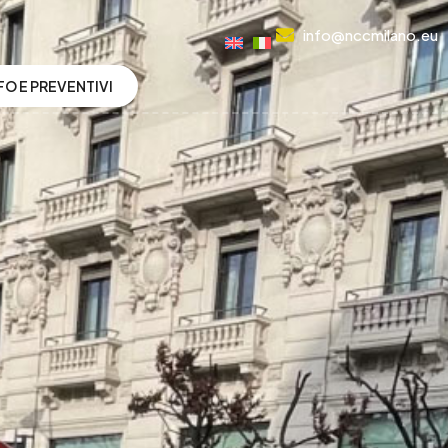
info@nccmilano.eu
FO E PREVENTIVI