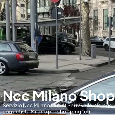
Ncc Milano Shop
Servizio Ncc Milano Outlet Serravalle, Nolegg
con autista Milano per shopping tour