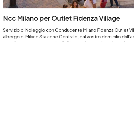
Ncc Milano per Outlet Fidenza Village
Servizio di Noleggio con Conducente Milano Fidenza Outlet Vill
albergo di Milano Stazione Centrale, dal vostro domicilio dall’a
eccellentemente con veicoli di lusso, dotate di ogni comfort . 
di auto con autista adatto per privati o aziende, prenotate ora 
Ncc Milano per shopping tour
Noleggio con autista Milano, disponibile per trasferimenti pres
Mugello, Vicolungo e Franciacorta.
Da codesti centri facilmente raggiungibili da Milano con le nos
lacustri e città d’arte dove potrete mediante il nostro servizio 
visitando luoghi incantevoli e le prelibatezze delle località com
Lago Maggiore e Genova e le località della Liguria col suo mare
Ncc Aeroporto Milano Linate Ncc Aeropor
per Outlet