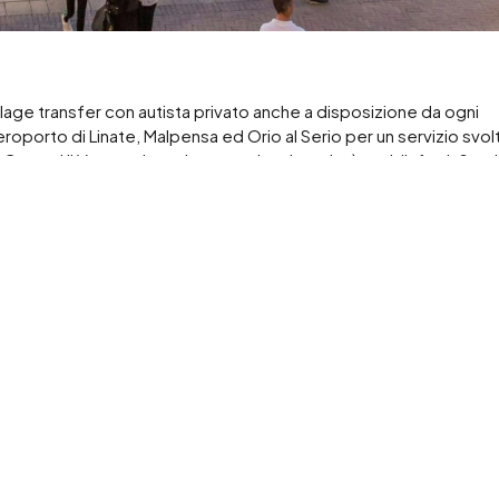
age transfer con autista privato anche a disposizione da ogni
eroporto di Linate, Malpensa ed Orio al Serio per un servizio svol
Con noi il Vostro shopping tour che vi renderà soddisfatti. Servi
il Vostro prossimo transfer
so i migliori Outlet come Serravalle, Fidenza, Fox Town, Barberin
tre vetture confortevoli si possono raggiungere località di mare,
transfer fare dopo i Vostri a acquisti una giornata indimenticabile
e Firenze, Parma, Bologna, Torino, Il Lago di Iseo, Lago di Garda e
 bellissimo.
to Malpensa Ncc Aeroporto di Orio al Seri