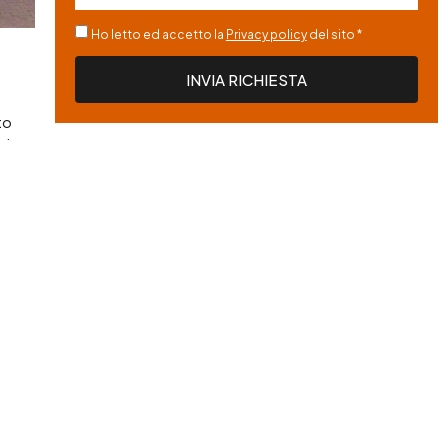
Ho letto ed accetto la
Privacy policy
del sito *
INVIA RICHIESTA
to
zio
o del
d il
o