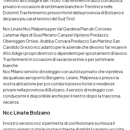
Trentino alto Adige e del Tirolo Trasferimenti in auto con autista
privato in occasioni di settimane bianche in Trentino e nelle
Dolomti Trasferimento presso Hotel della provincia di Bolzano e
dei paesi piu caratteristici del Sud Tirol
Ncc Linate Ncc Malpensa per Val Gardena Plan de Corones
Latemar Alpe di Siusi Merano Canazei Vipiteno Predazzo
Obereggen Ortisei, Arabba Corvara Predazzo San Martino San
Candido Srvizio ncc adatto per le aziende che devono far recare in
Alto Adige i propri direttori o dipendenti per spostamenti di lavoro
Trasferimenti in occasioni di vacanze estive o per settimane
bianche
Ncc Milano servizio di noleggio con autista privato che vi preleva
da qualsiasi aeroporto Bergamo, Linate, Malpensa o presso la
vostra abitazione per poi condurvi presso hotel o residenze
private nella provincia di Bolzano, il servizio di noleggio con
conducente è disponibile anche per il rientro dopo la trascorsa
vacanza.
Ncc Linate Bolzano
Il nostro servizio ncc vi permette di confezionare su misura il
vostro viaggio tutte le vostre richieste di mbilità saranno accolte