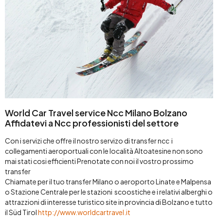
World Car Travel service Ncc Milano Bolzano
Affidatevi a Ncc professionisti del settore
Con i servizi che offre il nostro servizo di transfer ncc i
collegamenti aeroportuali con le località Altoatesine non sono
mai stati cosi efficienti Prenotate con noi il vostro prossimo
transfer
Chiamate per il tuo transfer Milano o aeroporto Linate e Malpensa
o Stazione Centrale per le stazioni scoostiche e i relativi alberghi o
attrazzioni di interesse turistico site in provincia di Bolzano e tutto
il Süd Tirol
http://www.worldcartravel.it