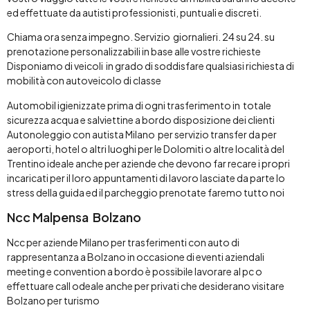
ed effettuate da autisti professionisti, puntuali e discreti.
Chiama ora senza impegno. Servizio giornalieri. 24 su 24. su
prenotazione personalizzabili in base alle vostre richieste
Disponiamo di veicoli in grado di soddisfare qualsiasi richiesta di
mobilità con autoveicolo di classe
Automobil igienizzate prima di ogni trasferimento in totale
sicurezza acqua e salviettine a bordo disposizione dei clienti
Autonoleggio con autista Milano per servizio transfer da per
aeroporti, hotel o altri luoghi per le Dolomiti o altre località del
Trentino ideale anche per aziende che devono far recare i propri
incaricati per il loro appuntamenti di lavoro lasciate da parte lo
stress della guida ed il parcheggio prenotate faremo tutto noi
Ncc Malpensa Bolzano
Ncc per aziende Milano per trasferimenti con auto di
rappresentanza a Bolzano in occasione di eventi aziendali
meeting e convention a bordo è possibile lavorare al pc o
effettuare call odeale anche per privati che desiderano visitare
Bolzano per turismo