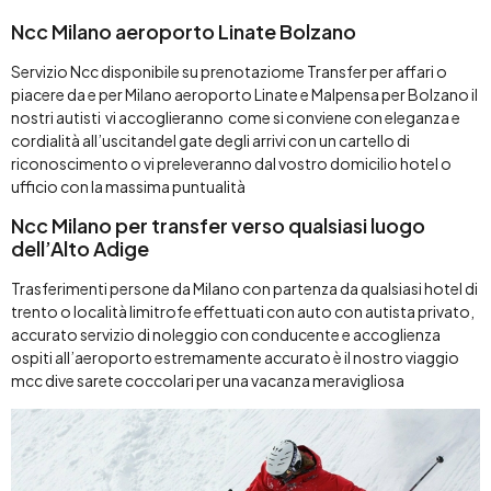
Ncc Milano aeroporto Linate Bolzano
Servizio Ncc disponibile su prenotaziome Transfer per affari o
piacere da e per Milano aeroporto Linate e Malpensa per Bolzano il
nostri autisti vi accoglieranno come si conviene con eleganza e
cordialità all’uscitandel gate degli arrivi con un cartello di
riconoscimento o vi preleveranno dal vostro domicilio hotel o
ufficio con la massima puntualità
Ncc Milano per transfer verso qualsiasi luogo
dell’Alto Adige
Trasferimenti persone da Milano con partenza da qualsiasi hotel di
trento o località limitrofe effettuati con auto con autista privato,
accurato servizio di noleggio con conducente e accoglienza
ospiti all’aeroporto estremamente accurato è il nostro viaggio
mcc dive sarete coccolari per una vacanza meravigliosa