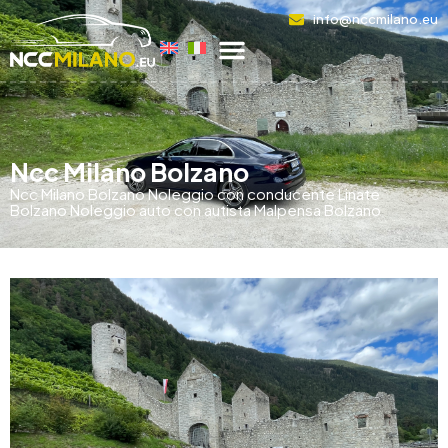
info@nccmilano.eu
Ncc Milano Bolzano
Ncc Milano Bolzano Noleggio con conducente Linate
Bolzano Noleggio auto con autista Malpensa Bolzano