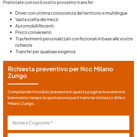
Prenotate con noi il vostro prossimo transfer:
Driver con ottima conoscenza del territorio e multilingue
Vasta scelta dei mezzi
Automobili Recenti
Prezzi convenienti
Trasferimenti personalizzati confezionati in base alle vostre
richieste
Transfer per qualsiasi esigenza
Richiesta preventivo per Ncc Milano
Zurigo
Compilando il modulo presente in questa pagina riceverete in
brevissimo tempo la quotazione per il transfer richiesto di Ncc
Milano Zurigo.