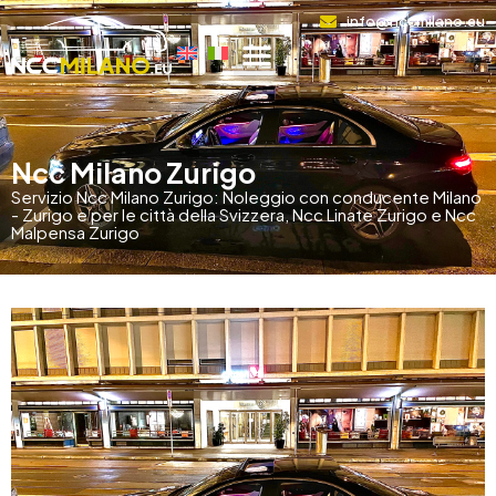
info@nccmilano.eu
Ncc Milano Zurigo
Servizio Ncc Milano Zurigo: Noleggio con conducente Milano
- Zurigo e per le città della Svizzera, Ncc Linate Zurigo e Ncc
Malpensa Zurigo