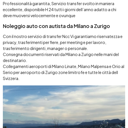
Professionalità garantita, Servizio transfer svolto in maniera
eccellente, disponibile H 24 tutti i giorni dell’anno adatto a chi
deve muoversi velocemente e ovunque
Noleggio auto con autista da Milano a Zurigo
Con il nostro servizio di transfer Ncc Vi garantiamo riservatezza e
privacy, trasferimenti per fiere, per meeting e per lavoro,
trasferimento dirigenti, manager o personale.
Consegna documenti riservati da Milano a Zurigo nelle mani del
destinatario.
Collegamenti aeroporti di Milano Linate, Milano Malpensa e Orio al
Serio per aeroporto di Zurigo zone limitrofe e tutte le città dell
Svizzera.