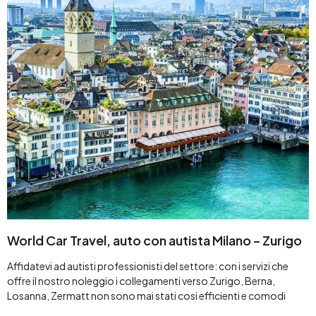
World Car Travel, auto con autista Milano – Zurigo
Affidatevi ad autisti professionisti del settore: con i servizi che
offre il nostro noleggio i collegamenti verso Zurigo, Berna,
Losanna, Zermatt non sono mai stati cosi efficienti e comodi