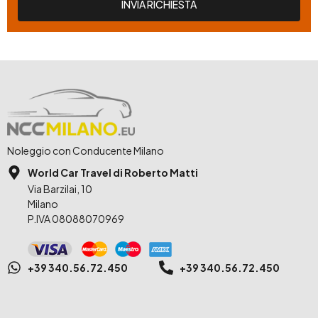
INVIA RICHIESTA
Noleggio con Conducente Milano
World Car Travel di Roberto Matti
Via Barzilai, 10
Milano
P.IVA 08088070969
+39 340.56.72.450
+39 340.56.72.450