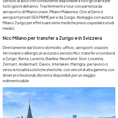
Servizio di auto con conducente disponibile a tutti gli orari e per
tutti i giorni dell anno. Trasferimenti e tour con partenza da
aeroporto di Milano Linate, Milano Malpensa, Orio al Serio e
aeroporti privati SEA PRIME per e da Zurigo, Noleggio con autista
Milano Zurigo per effettuare visite mediche preso ospedali e studi
medici.
Ncc Milano per transfer a Zurigo e in Svizzera
Direttamente dal Vostro domicilio, ufficio, aeroporti, stazioni
ferroviarie o albergo un accurato servizio Ncc,transfer vi condurrà
a Zurigo, Berna, Lucerna, Basilea, Neuchatel, Sion, Losanna,
Zermatt, Andermatt, Davos, Interlaken, Martigny, per lavoro o
verso le località sciistiche elvetiche, con veicoli di alta gamma,con
driver professionali,discreti e disponibili,per un viaggio
indimenticabile