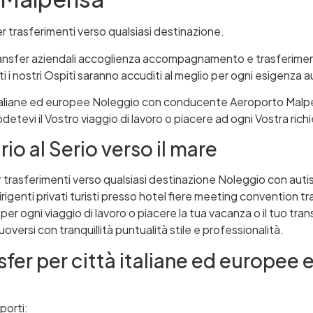
 trasferimenti verso qualsiasi destinazione.
nsfer aziendali accoglienza accompagnamento e trasferimento 
 i nostri Ospiti saranno accuditi al meglio per ogni esigenza a
 italiane ed europee Noleggio con conducente Aeroporto Malpe
detevi il Vostro viaggio di lavoro o piacere ad ogni Vostra ric
io al Serio verso il mare
 trasferimenti verso qualsiasi destinazione Noleggio con autis
igenti privati turisti presso hotel fiere meeting convention tra
per ogni viaggio di lavoro o piacere la tua vacanza o il tuo tran
uoversi con tranquillità puntualità stile e professionalità.
sfer per città italiane ed europee e
oporti: