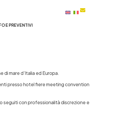
info@nccmilano.eu
FO E PREVENTIVI
e di mare d’Italia ed Europa.
enti presso hotel fiere meeting convention
 seguiti con professionalità discrezione e