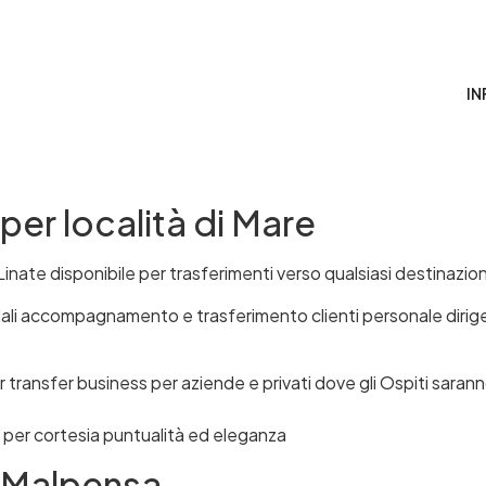
SERVIZI
MARE
MONTAGNA
LAGHI
IN
er località di Mare
nate disponibile per trasferimenti verso qualsiasi destinazion
dali accompagnamento e trasferimento clienti personale dirig
ansfer business per aziende e privati dove gli Ospiti saranno
e per cortesia puntualità ed eleganza
 Malpensa