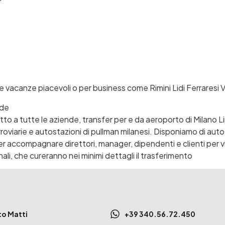
e vacanze piacevoli o per business come Rimini Lidi Ferraresi V
nde
atto a tutte le aziende, transfer per e da aeroporto di Milano L
rroviarie e autostazioni di pullman milanesi. Disponiamo di auto 
er accompagnare direttori, manager, dipendenti e clienti per v
nali, che cureranno nei minimi dettagli il trasferimento
to Matti
+39 340.56.72.450